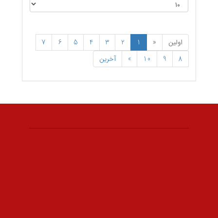
اولین
«
1
2
3
4
5
6
7
8
9
10
»
آخرین