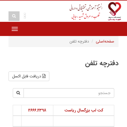
Toggle
vigation
صفحه‌اصلی
دفترچه تلفن
دفترچه تلفن
دریافت فایل اکسل
کت لب بزرگسال رياست
2666.2398