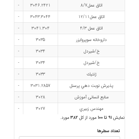
اتاق عمل8/7
3046.2421
-
اتاق عمل12/11
3043.3044
-
اتاق عمل 4/3
3041.304
-
داروخانه سوپروايزر
3035
-
خ/شيردل
3034
-
خ/شيردل
3034
-
ژنتيك
3033
-
پذیرش نوبت دهي پرسنل
3031.2857
-
منابع انسانی آموزش
3028
-
مهندس زبيري
3027
-
نمایش
۹۱ تا ۱۰۰
مورد از کل
۳۸۲
مورد.
تعداد سطرها