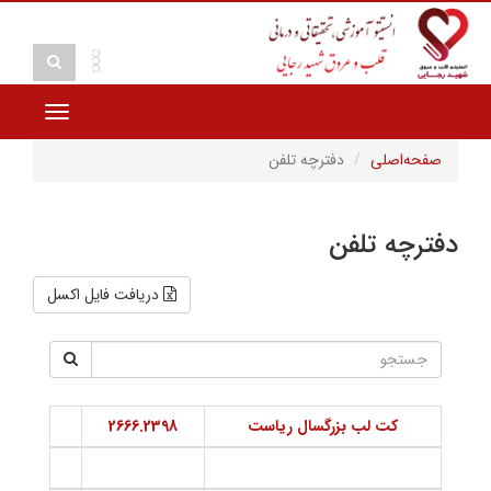
Toggle
vigation
صفحه‌اصلی
دفترچه تلفن
دفترچه تلفن
دریافت فایل اکسل
کت لب بزرگسال رياست
2666.2398