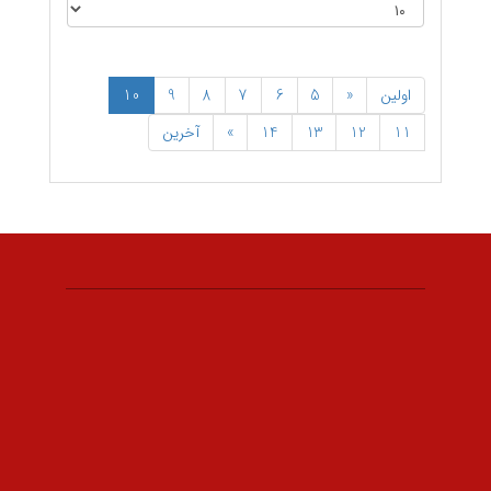
اولین
«
5
6
7
8
9
10
11
12
13
14
»
آخرین