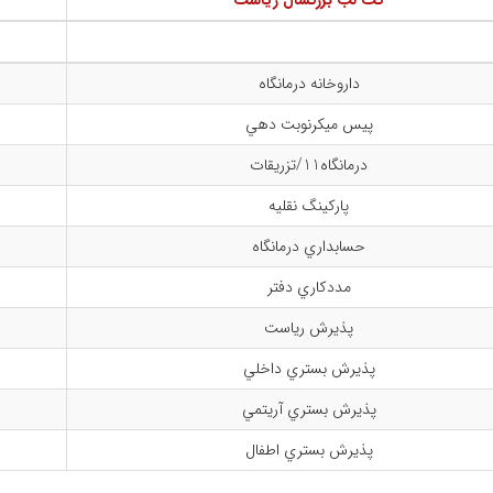
کت لب بزرگسال رياست
داروخانه درمانگاه
پيس ميكرنوبت دهي
درمانگاه11/تزريقات
پاركينگ نقليه
حسابداري درمانگاه
مددكاري دفتر
پذیرش رياست
پذيرش بستري داخلي
پذيرش بستري آريتمي
پذیرش بستري اطفال