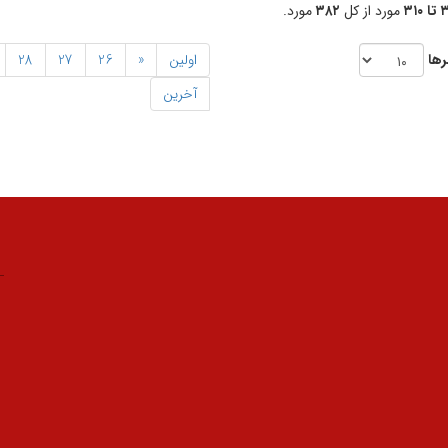
۳۱۰
مورد از کل
۳۸۲
مورد.
رها
اولین
«
26
27
28
آخرین