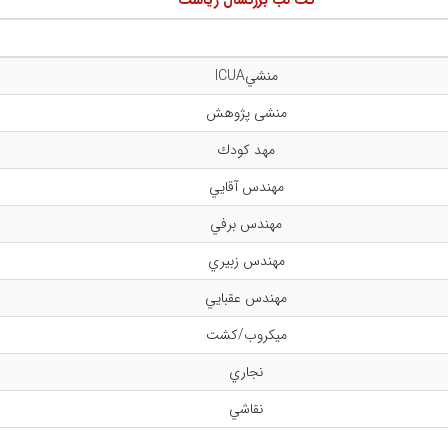
کت لب بزرگسال رياست
منشيICUA
منشی پژوهش
مهد كودك
مهندس آقايي
مهندس برفي
مهندس زبيري
مهندس عقبايي
ميكروب/كشت
نجاري
نقاشي