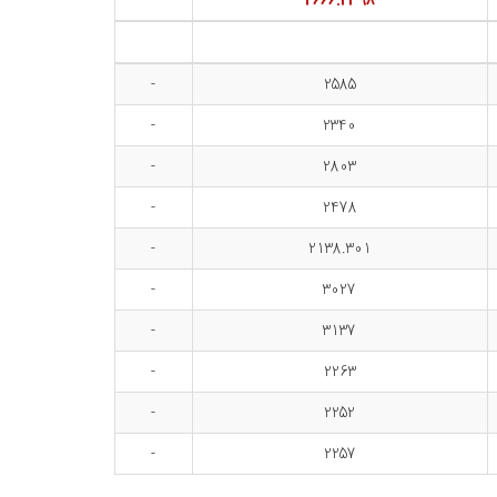
2666.2398
-
2585
-
2340
-
2803
-
2478
-
2138.301
-
3027
-
3137
-
2263
-
2252
-
2257