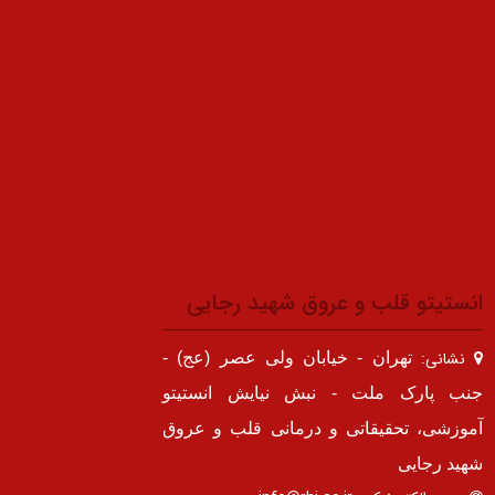
انستیتو قلب و عروق شهید رجایی
نشانی:
تهران - خیابان ولی عصر (عج) -
جنب پارک ملت - نبش نیایش انستیتو
آموزشی، تحقیقاتی و درمانی قلب و عروق
شهید رجایی