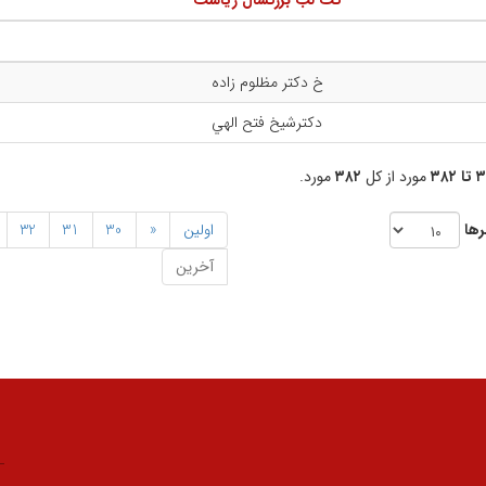
کت لب بزرگسال رياست
خ دكتر مظلوم زاده
دكترشيخ فتح الهي
 ۳۸۲
مورد از کل
۳۸۲
مورد.
رها
اولین
«
30
31
32
آخرین