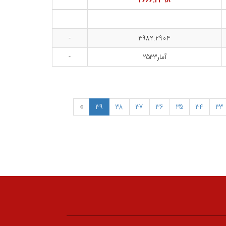
2666.2398
-
3982.2904
آمار2533
-
»
39
38
37
36
35
34
33