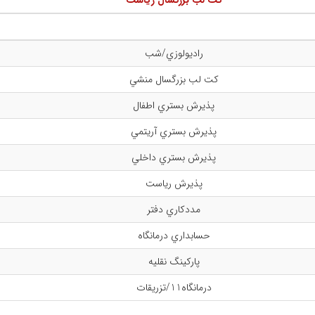
کت لب بزرگسال رياست
راديولوزي/شب
کت لب بزرگسال منشي
پذیرش بستري اطفال
پذيرش بستري آريتمي
پذيرش بستري داخلي
پذیرش رياست
مددكاري دفتر
حسابداري درمانگاه
پاركينگ نقليه
درمانگاه11/تزريقات