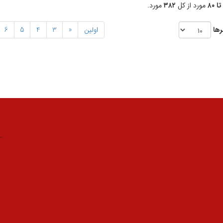
مورد از کل
۳۸۲
مورد.
رها
اولین
«
3
4
5
6