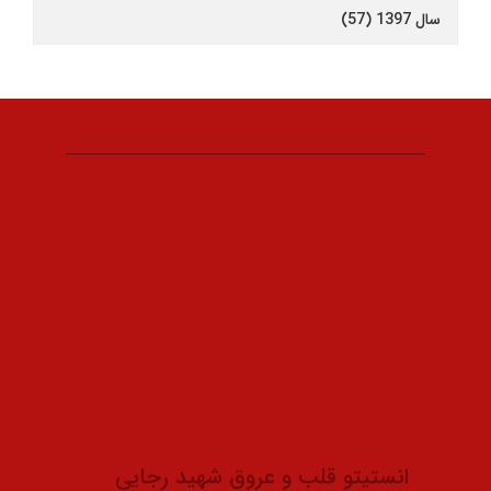
سال 1397 (57)
انستیتو قلب و عروق شهید رجایی