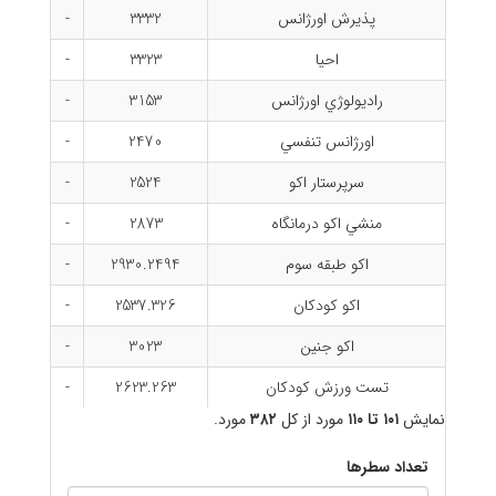
پذيرش اورژانس
3332
-
احيا
3323
-
راديولوژي اورژانس
3153
-
اورژانس تنفسي
2470
-
سرپرستار اکو
2524
-
منشي اكو درمانگاه
2873
-
اكو طبقه سوم
2930.2494
-
اكو كودكان
2537.326
-
اكو جنين
3023
-
تست ورزش كودكان
2623.263
-
نمایش
۱۰۱ تا ۱۱۰
مورد از کل
۳۸۲
مورد.
تعداد سطرها