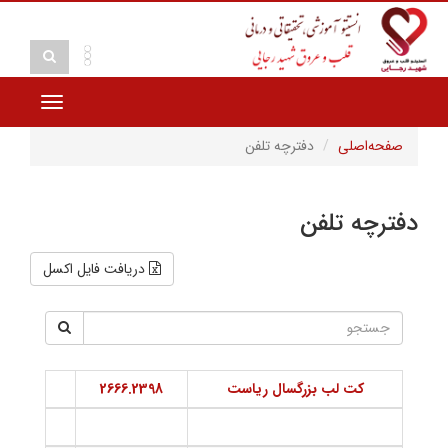
Toggle
vigation
صفحه‌اصلی
دفترچه تلفن
دفترچه تلفن
دریافت فایل اکسل
کت لب بزرگسال رياست
2666.2398