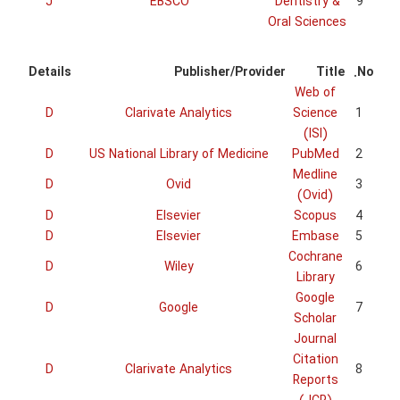
J
Details
D
D
D
D
D
D
D
D