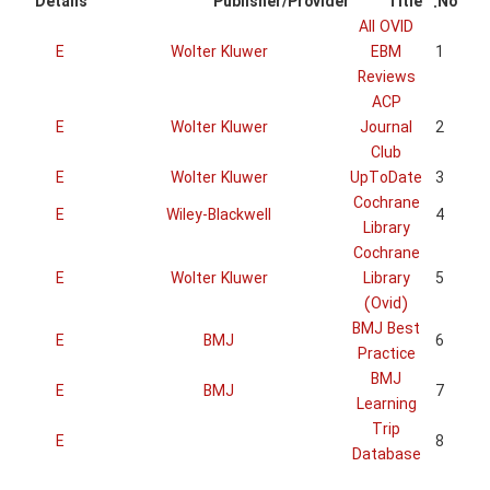
Details
E
E
E
E
E
E
E
E