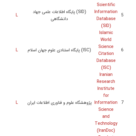
L
L
L