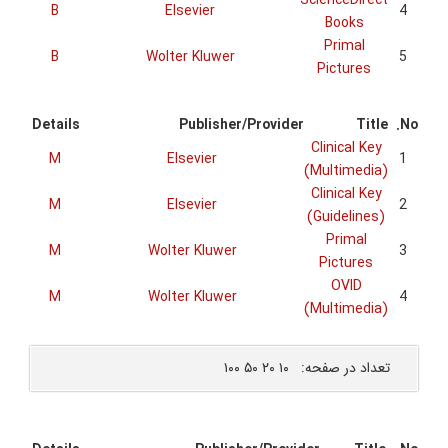
B
B
Details
M
M
M
M