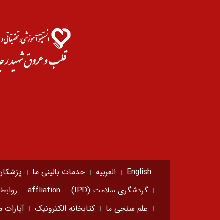
English
العربیه
خدمات بالینی ما
پزشکان
گردشگری سلامت (IPD)
affliation
روابط
علم سنجی ما
کتابخانه الکترونیک
آپارات م