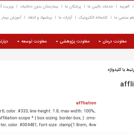
العربیه
خدمات بالینی ما
پزشکان ما
بیمارستان بدون دخانیات
ویزیت آن
لم سنجی ما
کتابخانه الکترونیک
آپارات ما
پیشنهاد و انتقاد
آموزش بیمار
معاونت درمان
معاونت پژوهشی
معاونت توسعه
دپارت
بط با کلیدواژه
affl
affliation
 rtl; color: #333; line-height: 1.8; max-width: 100%;
filiation-scope * { box-sizing: border-box; } .cms-
ter; color: #004481; font-size: clamp(1.8rem, 4vw, ...