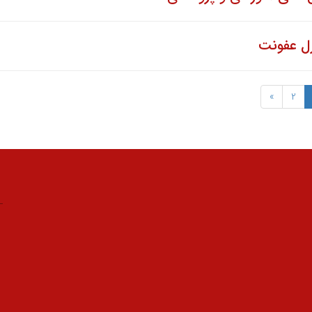
رل عفونت
»
2