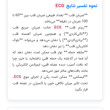
ECG
نحوه تفسیر نتایج
**ضربان قلب:** تعداد طبیعی ضربان قلب بین **60 تا
100 ضربان در دقیقه** می‌باشد.
**ریتم قلب:**
ECG
حالت ضربان سریع قلب
(**تاکی‌کاردی**) و همچنین ضربان آهسته قلب
(**برادی‌کاردی**) را نشان می‌دهد و می‌تواند **بلوک
الکتریکی قلب** را نیز نشان دهد.
**سابقه حمله:** نوار قلب ممکن است نشان دهد که
آیا شما در گذشته یک حمله قلبی داشته‌اید یا خیر؛ چرا
که بافت آسیب دیده عضله قلبی، ایمپالس الکتریکی را
مانند بافت‌های سالم عبور نمی‌دهد.
**ایسکمی:** ممکن است یکی از اجزای موج
ECG
،
تحت تاثیر میزان ناکافی خون یا اکسیژن در عضله قلب
قرار بگیرد.