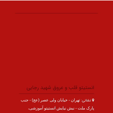
انستیتو قلب و عروق شهید رجایی
نشانی:
تهران - خیابان ولی عصر (عج) - جنب
پارک ملت - نبش نیایش انستیتو آموزشی،