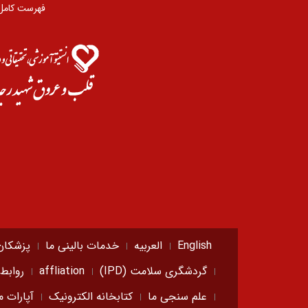
فهرست کامل
English
العربیه
خدمات بالینی ما
پزشکان
گردشگری سلامت (IPD)
affliation
روابط
علم سنجی ما
کتابخانه الکترونیک
آپارات م