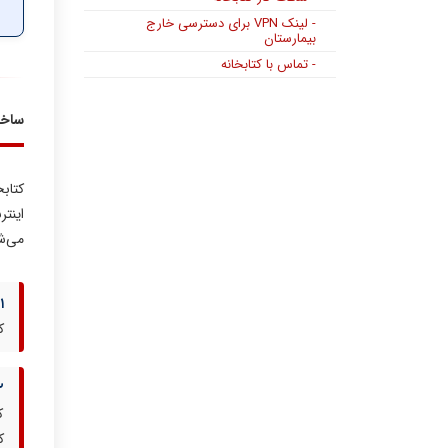
- لینک VPN برای دسترسی خارج
بیمارستان
- تماس با کتابخانه
ساخت
کتاب
اینت
می‌ش
۱. بخش امانت
ک
۲. بخش کتب و
ک
ک