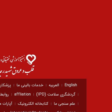
English
العربیه
خدمات بالینی ما
پزشکان
گردشگری سلامت (IPD)
affliation
روابط
علم سنجی ما
کتابخانه الکترونیک
آپارات م