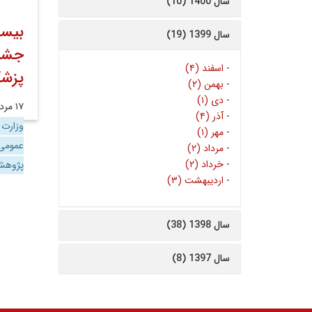
سال 1400 (10)
بیس
سال 1399 (19)
جشنو
-
اسفند (۴)
پزشک
-
بهمن (۲)
-
دی (۱)
۱۷ مرداد ۱۳۹۸
-
آذر (۴)
وزارت
-
مهر (۱)
عموم
-
مرداد (۲)
-
خرداد (۲)
پژوه
-
اردیبهشت (۳)
سال 1398 (38)
سال 1397 (8)