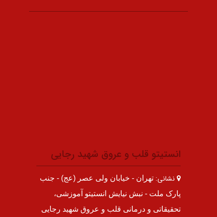
انستیتو قلب و عروق شهید رجایی
نشانی:
تهران - خیابان ولی عصر (عج) - جنب
پارک ملت - نبش نیایش انستیتو آموزشی،
تحقیقاتی و درمانی قلب و عروق شهید رجایی