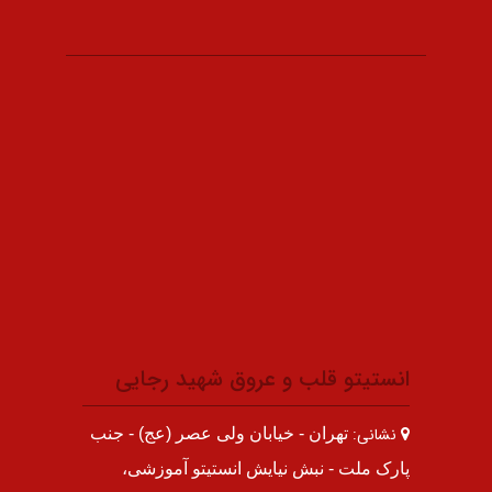
انستیتو قلب و عروق شهید رجایی
نشانی:
تهران - خیابان ولی عصر (عج) - جنب
پارک ملت - نبش نیایش انستیتو آموزشی،