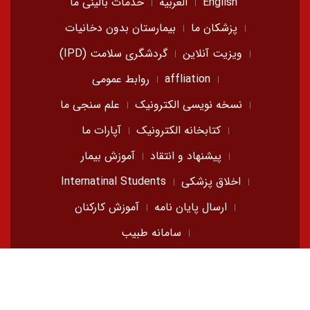
English
العربیه
خدمات بالینی ما
پزشکان ما
بیمارستان بدون دخانیات
ویزیت آنلاین
گردشگری سلامت (IPD)
affliation
روابط عمومی
نسخه نویسی الکترونیک
علم سنجی ما
کتابخانه الکترونیک
آپارات ما
پیشنهاد و انتقاد
آموزش بیمار
اخلاق پزشکی
Internatinal Students
ارسال پایان نامه
آموزش کارکنان
سامانه طبیب
© انستیتو آموزشی، تحقیقاتی و درمانی قلب و عروق شهید
رجایی
Webmaster:
A.Mirzayousef