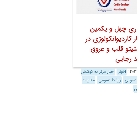
اری چهل و یکمین
ار کاردیوانکولوژی در
تیتو قلب و عروق
 رجایى
اخبار
اخبار مرکز به کوشش
 عمومی
روابط عمومی
معاونت
ش