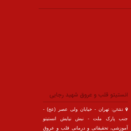
انستیتو قلب و عروق شهید رجایی
نشانی:
تهران - خیابان ولی عصر (عج) -
جنب پارک ملت - نبش نیایش انستیتو
آموزشی، تحقیقاتی و درمانی قلب و عروق