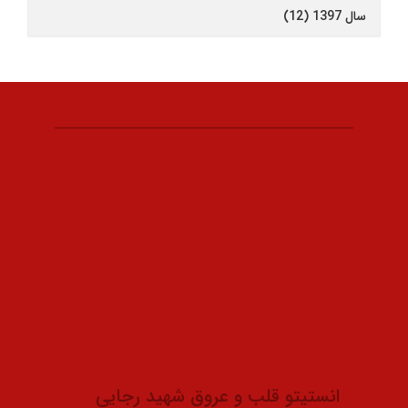
سال 1397 (12)
انستیتو قلب و عروق شهید رجایی