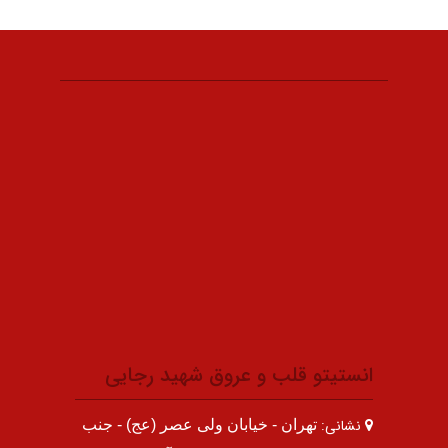
انستیتو قلب و عروق شهید رجایی
نشانی:
تهران - خیابان ولی عصر (عج) - جنب