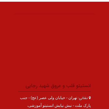
انستیتو قلب و عروق شهید رجایی
نشانی:
تهران - خیابان ولی عصر (عج) - جنب
پارک ملت - نبش نیایش انستیتو آموزشی،