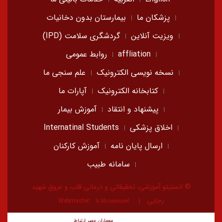
پزشکان ما
بیمارستان بدون دخانیات
ویزیت آنلاین
گردشگری سلامت (IPD)
affliation
روابط عمومی
نسخه نویسی الکترونیک
علم سنجی ما
کتابخانه الکترونیک
آپارات ما
پیشنهاد و انتقاد
آموزش بیمار
اخلاق پزشکی
Internatinal Students
ارسال پایان نامه
آموزش کارکنان
سامانه طبیب
© انستیتو آموزشی، تحقیقاتی و درمانی قلب و عروق شهید
رجایی
Webmaster:
A.Mirzayousef
معماران عصر‌ ارتباط
توسعه و طراحی: