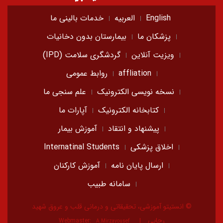
English
العربیه
خدمات بالینی ما
پزشکان ما
بیمارستان بدون دخانیات
ویزیت آنلاین
گردشگری سلامت (IPD)
affliation
روابط عمومی
نسخه نویسی الکترونیک
علم سنجی ما
کتابخانه الکترونیک
آپارات ما
پیشنهاد و انتقاد
آموزش بیمار
اخلاق پزشکی
Internatinal Students
ارسال پایان نامه
آموزش کارکنان
سامانه طبیب
© انستیتو آموزشی، تحقیقاتی و درمانی قلب و عروق شهید
رجایی
Webmaster:
A.Mirzayousef