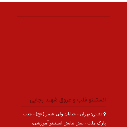
انستیتو قلب و عروق شهید رجایی
نشانی:
تهران - خیابان ولی عصر (عج) - جنب
پارک ملت - نبش نیایش انستیتو آموزشی،