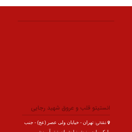
انستیتو قلب و عروق شهید رجایی
نشانی:
تهران - خیابان ولی عصر (عج) - جنب
پارک ملت - نبش نیایش انستیتو آموزشی،