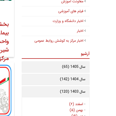
معاونت آموزش
فیلم های آموزشی
اخبار دانشگاه و وزارت
بخش 
اخبار
بیما
واحد
اخبار مرکز به کوشش روابط عمومی
شیر
آرشیو
مرکز
رجای
سال 1405 (65)
۲۳ اردیبهشت ۱۴۰۲
سال 1404 (142)
کوشش 
سال 1403 (120)
معاون
-
اسفند (۶)
-
بهمن (۵)