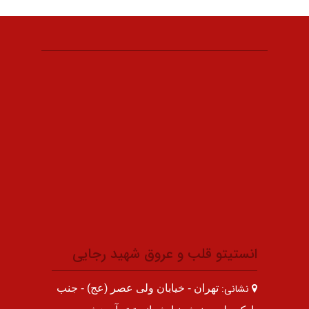
انستیتو قلب و عروق شهید رجایی
نشانی:
تهران - خیابان ولی عصر (عج) - جنب