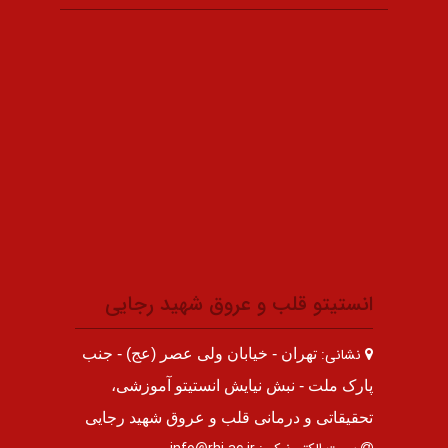
انستیتو قلب و عروق شهید رجایی
نشانی:
تهران - خیابان ولی عصر (عج) - جنب
پارک ملت - نبش نیایش انستیتو آموزشی،
تحقیقاتی و درمانی قلب و عروق شهید رجایی