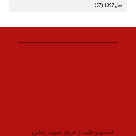
سال 1397 (57)
انستیتو قلب و عروق شهید رجایی