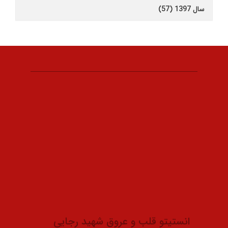
سال 1397 (57)
انستیتو قلب و عروق شهید رجایی