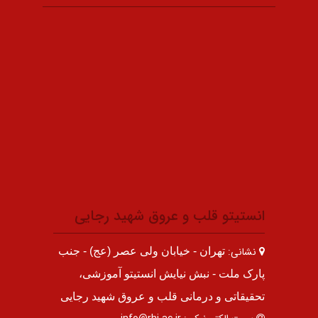
انستیتو قلب و عروق شهید رجایی
نشانی:
تهران - خیابان ولی عصر (عج) - جنب
پارک ملت - نبش نیایش انستیتو آموزشی،
تحقیقاتی و درمانی قلب و عروق شهید رجایی