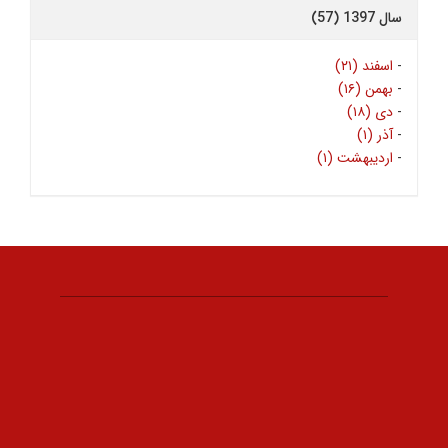
سال 1397 (57)
-
اسفند (۲۱)
-
بهمن (۱۶)
-
دی (۱۸)
-
آذر (۱)
-
اردیبهشت (۱)