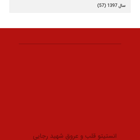
سال 1397 (57)
انستیتو قلب و عروق شهید رجایی