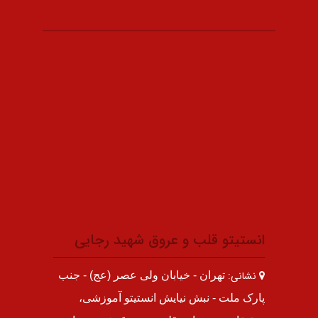
انستیتو قلب و عروق شهید رجایی
نشانی:
تهران - خیابان ولی عصر (عج) - جنب
پارک ملت - نبش نیایش انستیتو آموزشی،