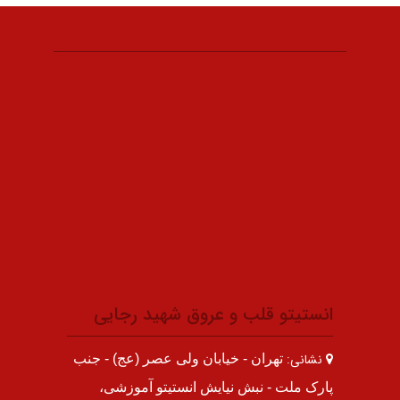
انستیتو قلب و عروق شهید رجایی
نشانی:
تهران - خیابان ولی عصر (عج) - جنب
پارک ملت - نبش نیایش انستیتو آموزشی،