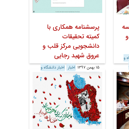
سه
پرسشنامه همکاری با
و
کمیته تحقیقات
دانشجویی مرکز قلب و
عروق شهید رجایی
ه و
۱۵ بهمن ۱۳۹۷
اخبار
اخبار دانشگاه و
وزارت
اخبار مرکز به کوشش روابط
عمومی
روابط عمومی
معاونت
پژوهش