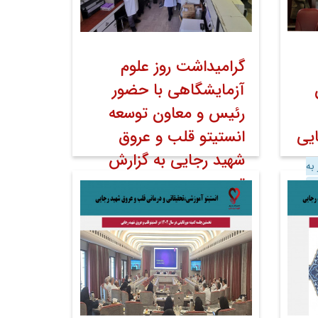
گرامیداشت روز علوم
آزمایشگاهی با حضور
رئیس و معاون توسعه
یی
انستیتو قلب و عروق
شهید رجایی به گزارش
 به
تصویر
می
۳۰ فروردین ۱۴۰۴
اخبار
اخبار مرکز به
کوشش روابط عمومی
روابط عمومی