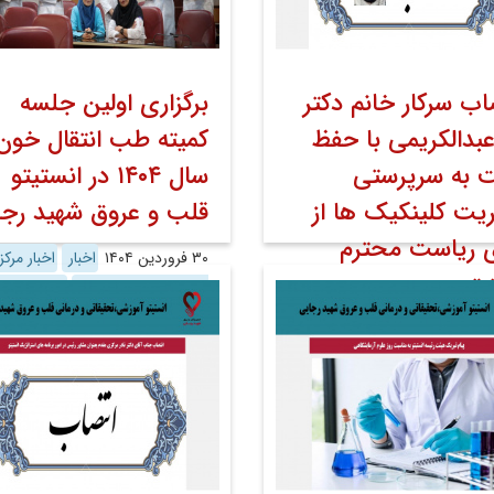
اب سرکار خانم دکتر
برگزاری اولین جلسه
 عبدالکریمی با حفظ
کمیته طب انتقال خون
 به سرپرستی
سال ۱۴۰۴ در انستیتو
یت کلینکیک ها از
قلب و عروق شهید رجا
 ریاست محترم
۳۰ فروردین ۱۴۰۴
اخبار
اخبار مرکز
یتو
کوشش روابط عمومی
روابط عمو
اخبار
اخبار مرکز به
روابط عمومی
روابط عمومی