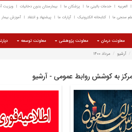
العربیه
خدمات بالینی ما
پزشکان ما
بیمارستان بدون دخانیات
ویزیت آن
لم سنجی ما
کتابخانه الکترونیک
آپارات ما
پیشنهاد و انتقاد
آموزش بیمار
معاونت درمان
معاونت پژوهشی
معاونت توسعه
دپارت
آرشیو
مرداد ۱۴۰۰
مرکز به کوشش روابط عمومی - آرشیو