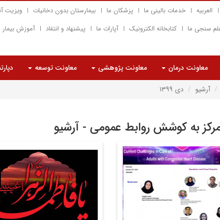
العربیه
خدمات بالینی ما
پزشکان ما
بیمارستان بدون دخانیات
ویزیت آن
لم سنجی ما
کتابخانه الکترونیک
آپارات ما
پیشنهاد و انتقاد
آموزش بیمار
معاونت درمان
معاونت پژوهشی
معاونت توسعه
دپارت
آرشیو
دی ۱۳۹۹
مرکز به کوشش روابط عمومی - آرشیو