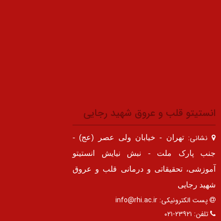
انستیتو قلب و عروق شهید رجایی
نشانی:
تهران - خیابان ولی عصر (عج) -
جنب پارک ملت - نبش نیایش انستیتو
آموزشی، تحقیقاتی و درمانی قلب و عروق
شهید رجایی
پست الکترونیکی:
info@rhi.ac.ir
تلفن:
۲۳۹۲۱-۰۲۱