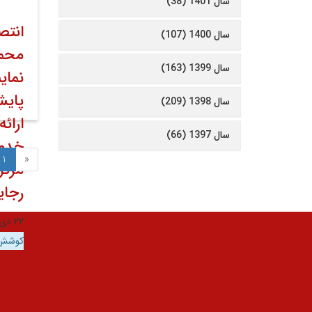
سال 1401 (38)
انتص
سال 1400 (107)
محمو
سال 1399 (163)
نمای
پایش
سال 1398 (209)
ارائ
سال 1397 (66)
خدم
1
«
مرکز
رجای
۲۲ دی ۱۳۹۹
کوشش 