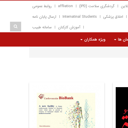
لاین
گردشگری سلامت (IPD)
affliation
روابط عمومی
اخلاق پزشکی
Internatinal Students
ارسال پایان نامه
آموزش کارکنان
سامانه طبیب
مان ها
ویژه همکاران