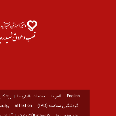
English
العربیه
خدمات بالینی ما
پزشکان
گردشگری سلامت (IPD)
affliation
روابط
علم سنجی ما
کتابخانه الکترونیک
آپارات م