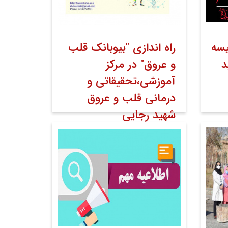
یسه
راه اندازی "بیوبانک قلب
د
و عروق" در مرکز
آموزشی،تحقیقاتی و
درمانی قلب و عروق
شهید رجایی
۲۲ دی ۱۳۹۹
اخبار
اخبار مرکز به
می
کوشش روابط عمومی
روابط عمومی