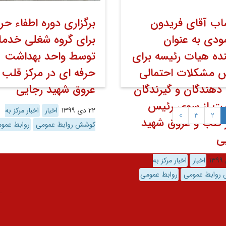
اب آقای فریدون
برگزاری دوره اطفاء حر
دی به عنوان
برای گروه شغلی خدم
نده هیات رئیسه برای
توسط واحد بهداشت
 مشکلات احتمالی
حرفه ای در مرکز قلب 
ه دهندگان و گیرندگان
عروق شهید رجایی
ت از سوی رئیس
۲۲ دی ۱۳۹۹
اخبار
اخبار مرکز به
»
3
2
 قلب و عروق شهید
کوشش روابط عمومی
روابط عمو
ی
اخبار
اخبار مرکز به
روابط عمومی
روابط عمومی