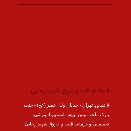
انستیتو قلب و عروق شهید رجایی
نشانی:
تهران - خیابان ولی عصر (عج) - جنب
پارک ملت - نبش نیایش انستیتو آموزشی،
تحقیقاتی و درمانی قلب و عروق شهید رجایی