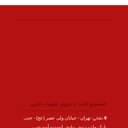
انستیتو قلب و عروق شهید رجایی
نشانی:
تهران - خیابان ولی عصر (عج) - جنب
پارک ملت - نبش نیایش انستیتو آموزشی،