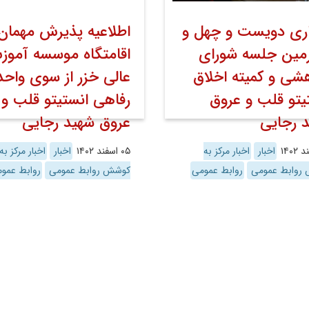
اری دویست­ و چهل و
اطلاعیه پذیرش مهمان 
مین جلسه شورای
اقامتگاه موسسه آمو
شی و کمیته اخلاق
عالی خزر از سوی واحد
یتو قلب و عروق
رفاهی انستیتو قلب و
 رجایی
عروق شهید رجایی
اخبار
اخبار مرکز به
۰۵ اسفند ۱۴۰۲
اخبار
اخبار مرکز به
روابط عمومی
روابط عمومی
کوشش روابط عمومی
روابط عمو