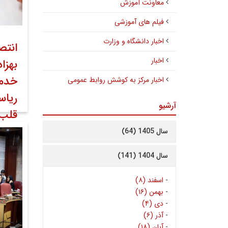
معاونت آموزش
فیلم های آموزشی
اخبار دانشگاه و وزارت
انتص
اخبار
بهزا
خدما
اخبار مرکز به کوشش روابط عمومی
ریاس
آرشیو
قلب 
سال 1405 (64)
۲۲ اسفند ۱۴۰۲
کوشش 
سال 1404 (141)
-
اسفند (۸)
-
بهمن (۱۶)
-
دی (۴)
-
آذر (۶)
-
آبان (۱۸)