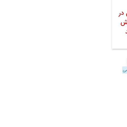
در
زش
می