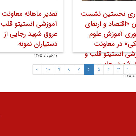
زاری نخستین نشست
تقدیر ماهانه معاونت
ن «اقتصاد و ارتقای
آموزشی انستیتو قلب 
‌وری آموزش علوم
عروق شهید رجایی از
ی» در معاونت
دستیاران نمونه
شی انستیتو قلب و
۱۰ خرداد ۱۴۰۵
 شهید رجایی
»
10
9
8
7
6
5
4
3
2