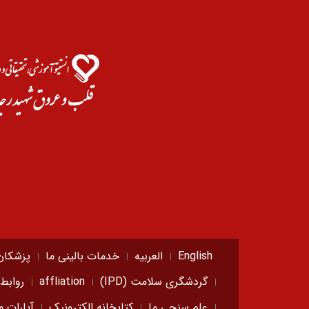
English
العربیه
خدمات بالینی ما
پزشکان
گردشگری سلامت (IPD)
affliation
روابط
علم سنجی ما
کتابخانه الکترونیک
آپارات م