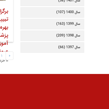
سال 1401 (38)
برگ
سال 1400 (107)
تبیی
سال 1399 (163)
بهره
پزشک
سال 1398 (209)
آموز
سال 1397 (66)
عروق
1
«
۱۰ خرداد ۱۴۰۵