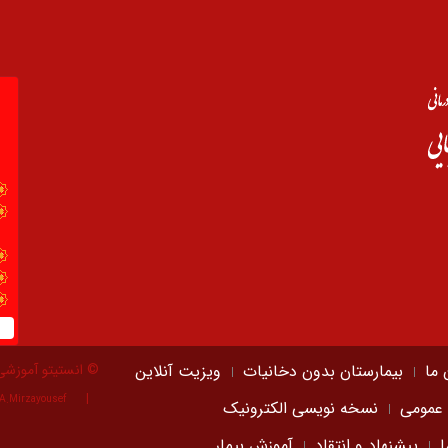
 ما
بیمارستان بدون دخانیات
ویزیت آنلاین
© انستیتو آموزشی
A.Mirzayousef
 عمومی
نسخه نویسی الکترونیک
ا
پیشنهاد و انتقاد
آموزش بیمار