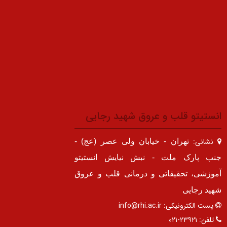
انستیتو قلب و عروق شهید رجایی
نشانی:
تهران - خیابان ولی عصر (عج) -
جنب پارک ملت - نبش نیایش انستیتو
آموزشی، تحقیقاتی و درمانی قلب و عروق
شهید رجایی
پست الکترونیکی:
info@rhi.ac.ir
تلفن:
۲۳۹۲۱-۰۲۱