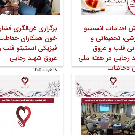
ش اقدامات انستیتو
برگزاری غربالگری فشار
شی، تحقیقاتی و
خون همکاران حفاظت
نی قلب و عروق
فیزیکی انستیتو قلب و
 رجایی در هفته ملی
عروق شهید رجایی
 دخانیات
۱۸ خرداد ۱۴۰۵